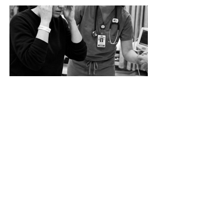
Un caso de error en urgencias con
daño cerebral: cuando el “vértigo”
no era solo vértigo