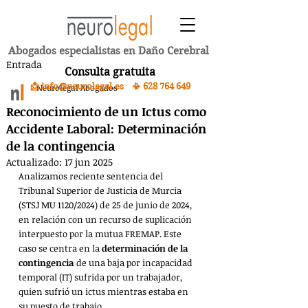
Abogados especialistas en Daño Cerebral
Entrada
Consulta gratuita
📩 info@neurolegal.es 📳
628 764 649
Neurolegal Abogados
Reconocimiento de un Ictus como
Accidente Laboral: Determinación
de la contingencia
Actualizado:
17 jun 2025
Analizamos reciente sentencia del 
Tribunal Superior de Justicia de Murcia 
(STSJ MU 1120/2024) de 25 de junio de 2024, 
en relación con un recurso de suplicación 
interpuesto por la mutua FREMAP. Este 
caso se centra en la 
determinación de la 
contingencia 
de una baja por incapacidad 
temporal (IT) sufrida por un trabajador, 
quien sufrió un ictus mientras estaba en 
su puesto de trabajo.