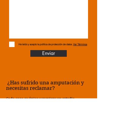
He leído y acepto la política de protección de datos.
Ver Términos
Enviar
¿Has sufrido una amputación y
necesitas reclamar?
Cada caso es único y requiere un estudio
personalizado. Si tú o un familiar habéis sufrido
una amputación de pierna por accidente o
negligencia médica, no dudes en contactarnos.
Te ofrecemos una primera consulta gratuita y sin
compromiso. Analizaremos tu caso,
resolveremos tus dudas y te guiaremos en todo el
proceso para que recibas la máxima