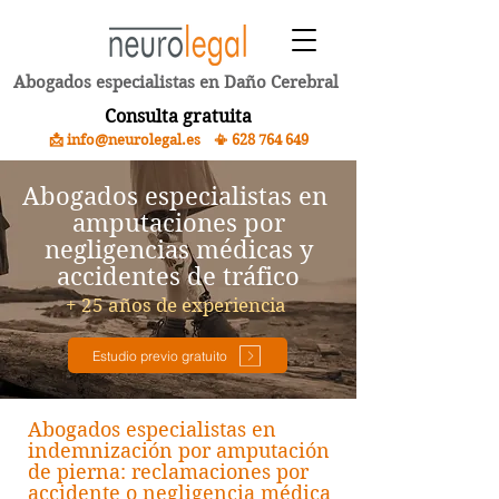
Abogados especialistas en Daño Cerebral
Consulta gratuita
📩 info@neurolegal.es 📳
628 764 649
Abogados especialistas en
amputaciones por
negligencias médicas y
accidentes de tráfico
+ 25 años de experiencia
Estudio previo gratuito
Abogados especialistas en
indemnización por amputación
de pierna: reclamaciones por
accidente o negligencia médica