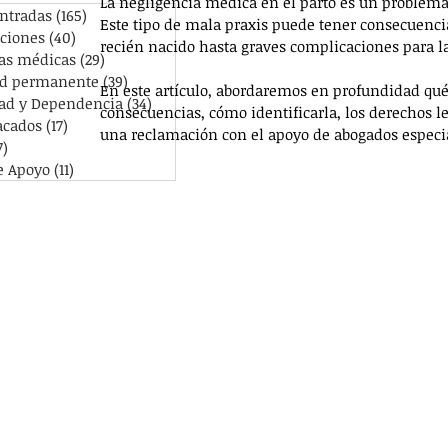
La negligencia médica en el parto es un problema
entradas
(165)
165 entradas
Este tipo de mala praxis puede tener consecuenci
ciones
(40)
40 entradas
recién nacido hasta graves complicaciones para l
as médicas
(29)
29 entradas
ad permanente
(39)
39 entradas
En este artículo, abordaremos en profundidad qué 
ad y Dependencia
(34)
34 entradas
consecuencias, cómo identificarla, los derechos l
acados
(17)
17 entradas
una reclamación con el apoyo de abogados especi
7)
67 entradas
e Apoyo
(11)
11 entradas