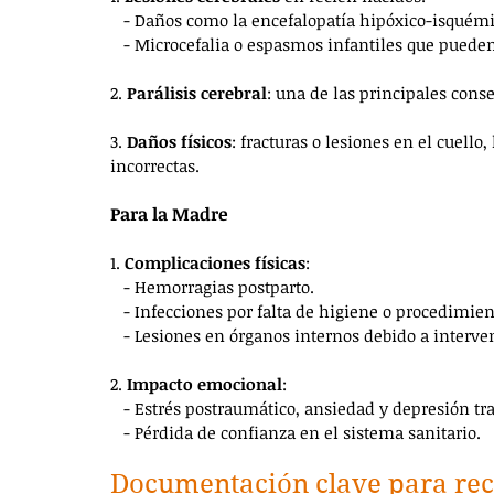
   - Daños como la encefalopatía hipóxico-isquémic
   - Microcefalia o espasmos infantiles que puede
2. 
Parálisis cerebral
: una de las principales cons
3. 
Daños físicos
: fracturas o lesiones en el cuel
incorrectas.
Para la Madre
1. 
Complicaciones físicas
:
   - Hemorragias postparto.
   - Infecciones por falta de higiene o procedimie
   - Lesiones en órganos internos debido a interve
2. 
Impacto emocional
:
   - Estrés postraumático, ansiedad y depresión tr
   - Pérdida de confianza en el sistema sanitario.
Documentación clave para rec