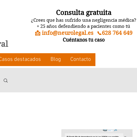
Consulta gratuita
¿Crees que has sufrido una negligencia médica?
+ 25 años defendiendo a pacientes como tú
📩 info@neurolegal.es
628 764 649
📞
Cuéntanos tu caso
ral
Casos destacados
Blog
Contacto