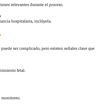
ciones relevantes durante el proceso.
s
tancia hospitalaria, inclúyela.
  
o puede ser complicado, pero existen señales clave que 
:
frimiento fetal.
el monitoreo.