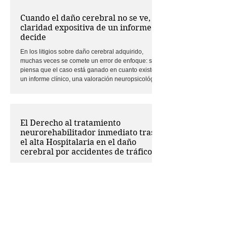
asumimos. El artículo repasa descubrimientos muy
distintos entre sí, pero especialmente sugerentes.
Cuando el daño cerebral no se ve, la
Por ejemplo, explica que los escáneres cerebrales
claridad expositiva de un informe
de miles de personas han permitido identificar
decide
cinco grandes etapas u “eras” en la org
En los litigios sobre daño cerebral adquirido,
muchas veces se comete un error de enfoque: se
piensa que el caso está ganado en cuanto existe
un informe clínico, una valoración neuropsicológica
o una referencia pericial técnicamente solvente.
Pero en la práctica forense eso no basta. No basta
porque, en este tipo de asuntos, la dificultad no
reside únicamente en la existencia del daño, sino
El Derecho al tratamiento
en su comprensión judicial. Quienes trabajamos en
neurorehabilitador inmediato tras
este ámbito sabemos que las secuelas
el alta Hospitalaria en el daño
cerebral por accidentes de tráfico
La atención a las víctimas de daño cerebral tras el
alta hospitalaria presenta un desafío
multidimensional que requiere no solo la
continuidad del tratamiento, sino también un
enfoque integral que contemple las dimensiones
físicas, emocionales y sociales de la recuperación.
Este enfoque es esencial para asegurar que los