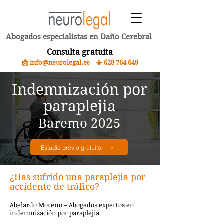
Abogados especialistas en Daño Cerebral
Consulta gratuita
📩 info@neurolegal.es 📳
628 764 649
Indemnización por
paraplejia
Baremo 2025
Estudio previo gratuito
​¿Has sufrido una paraplejia por
accidente de tráfico?
Abelardo Moreno – Abogados expertos en
indemnización por paraplejia