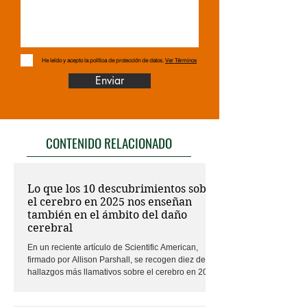
He leído y acepto la política de protección de datos.
Ver Términos
Enviar
CONTENIDO RELACIONADO
Lo que los 10 descubrimientos sobre
el cerebro en 2025 nos enseñan
también en el ámbito del daño
cerebral
En un reciente artículo de Scientific American,
firmado por Allison Parshall, se recogen diez de los
hallazgos más llamativos sobre el cerebro en 2025
que apuntan a como el cerebro es mucho más
dinámico, complejo y cambiante de lo que a veces