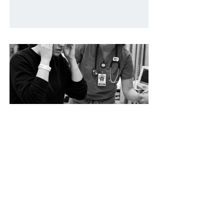
Un caso de error en urgencias con
daño cerebral: cuando el “vértigo”
no era solo vértigo