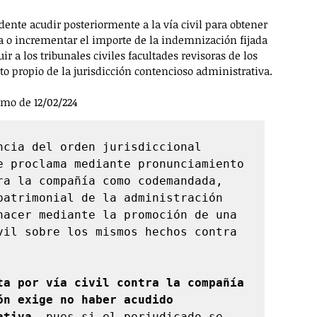
dente acudir posteriormente a la vía civil para obtener 
 o incrementar el importe de la indemnización fijada 
r a los tribunales civiles facultades revisoras de los 
to propio de la jurisdicción contencioso administrativa.
mo de 12/02/224  
cia del orden jurisdiccional 
e proclama mediante pronunciamiento 
ra la compañía como codemandada, 
patrimonial de la administración 
nacer mediante la promoción de una 
vil sobre los mismos hechos contra 
ta por vía civil contra la compañía 
n exige no haber acudido 
ativa
, pues si el perjudicado se 