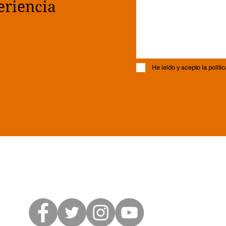
eriencia
He leído y acepto la políti
628 764 649
info@neurolegal.es