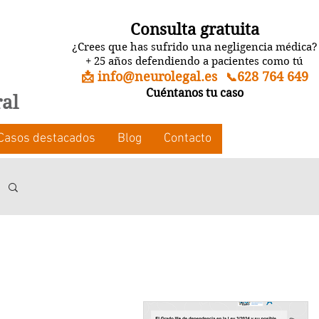
Consulta gratuita
¿Crees que has sufrido una negligencia médica?
+ 25 años defendiendo a pacientes como tú
📩 info@neurolegal.es
628 764 649
📞
Cuéntanos tu caso
ral
Casos destacados
Blog
Contacto