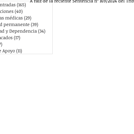
A raíz de la reciente Sentencia nº 169/2024 del Tr
entradas
(165)
165 entradas
ciones
(40)
40 entradas
as médicas
(29)
29 entradas
ad permanente
(39)
39 entradas
ad y Dependencia
(34)
34 entradas
acados
(17)
17 entradas
7)
67 entradas
e Apoyo
(11)
11 entradas