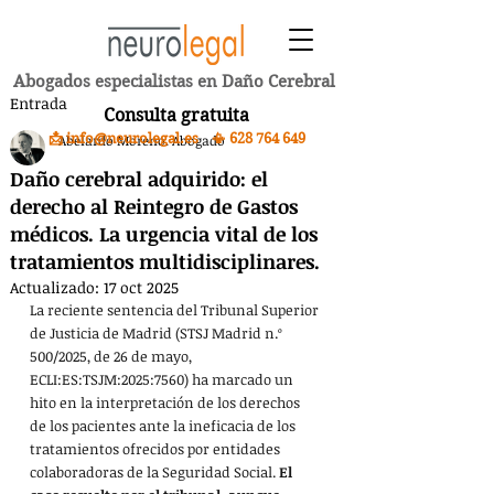
Abogados especialistas en Daño Cerebral
Entrada
Consulta gratuita
📩 info@neurolegal.es 📳
628 764 649
Abelardo Moreno. Abogado
Daño cerebral adquirido: el
derecho al Reintegro de Gastos
médicos. La urgencia vital de los
tratamientos multidisciplinares.
Actualizado:
17 oct 2025
La reciente sentencia del Tribunal Superior 
de Justicia de Madrid (STSJ Madrid n.º 
500/2025, de 26 de mayo, 
ECLI:ES:TSJM:2025:7560) ha marcado un 
hito en la interpretación de los derechos 
de los pacientes ante la ineficacia de los 
tratamientos ofrecidos por entidades 
colaboradoras de la Seguridad Social. 
El 