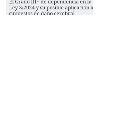
El Grado III+ de dependencia en la
Ley 3/2024 y su posible aplicación a
supuestos de daño cerebral
adquirido de alta complejidad
Lo que los 10 descubrimientos sobre
el cerebro en 2025 nos enseñan