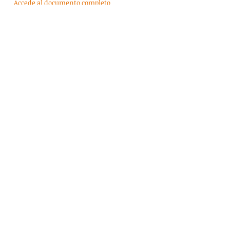
Accede al documento completo
Envíanos tu consulta