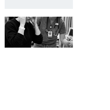
Un caso de error en urgencias con
daño cerebral: cuando el “vértigo”
no era solo vértigo