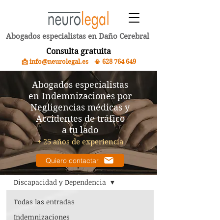
Abogados especialistas en Daño Cerebral
Consulta gratuita
📩 info@neurolegal.es 📳
628 764 649
Abogados especialistas
en Indemnizaciones por
Negligencias médicas y
Accidentes de tráfico
a tu lado
+ 25 años de experiencia
Quiero contactar
Blog
Discapacidad y Dependencia
Todas las entradas
Indemnizaciones